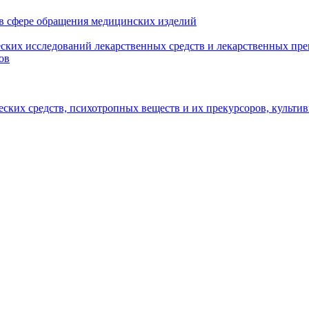
 в сфере обращения медицинских изделий
ских исследований лекарственных средств и лекарственных пре
ов
еских средств, психотропных веществ и их прекурсоров, культ