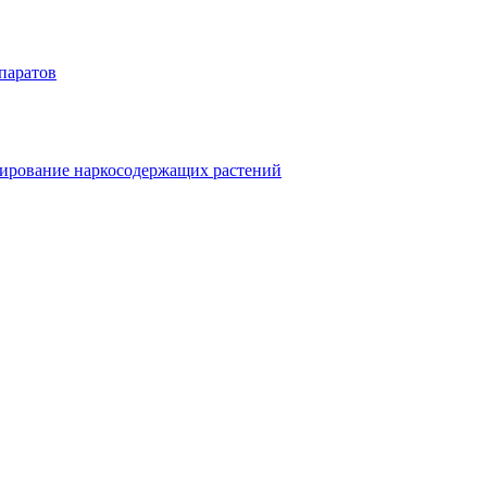
паратов
ивирование наркосодержащих растений